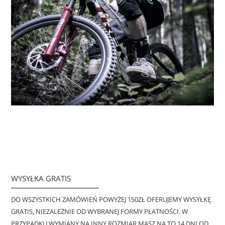
WYSYŁKA GRATIS
DO WSZYSTKICH ZAMÓWIEŃ POWYŻEJ 150ZŁ OFERUJEMY WYSYŁKĘ
GRATIS, NIEZALEŻNIE OD WYBRANEJ FORMY PŁATNOŚCI. W
PRZYPADKU WYMIANY NA INNY ROZMIAR MASZ NA TO 14 DNI OD