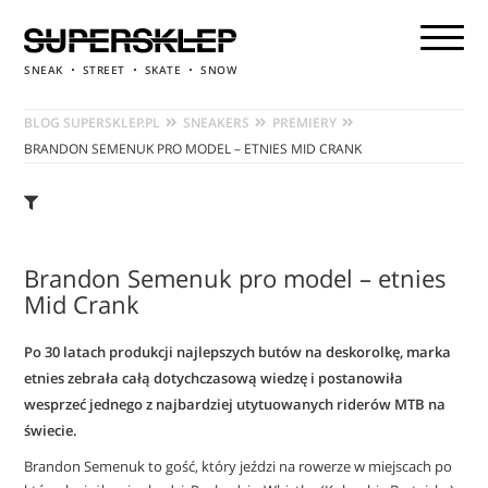
SNEAK
STREET
SKATE
SNOW
BLOG SUPERSKLEP.PL
SNEAKERS
PREMIERY
BRANDON SEMENUK PRO MODEL – ETNIES MID CRANK
Brandon Semenuk pro model – etnies
Mid Crank
Po 30 latach produkcji najlepszych butów na deskorolkę, marka
etnies zebrała całą dotychczasową wiedzę i postanowiła
wesprzeć jednego z najbardziej utytuowanych riderów MTB na
świecie.
Brandon Semenuk to gość, który jeździ na rowerze w miejscach po