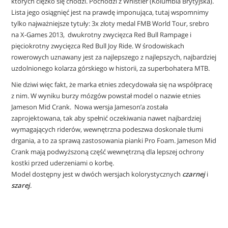
których ciężko się chodzi. Pochodzi z Whistler (Kolumbia Brytyjska).
Lista jego osiągnięć jest na prawdę imponująca, tutaj wspomnimy
tylko najważniejsze tytuły: 3x złoty medal FMB World Tour, srebro
na X-Games 2013, dwukrotny zwycięzca Red Bull Rampage i
pięciokrotny zwycięzca Red Bull Joy Ride. W środowiskach
rowerowych uznawany jest za najlepszego z najlepszych, najbardziej
uzdolnionego kolarza górskiego w historii, za superbohatera MTB.
Nie dziwi więc fakt, że marka etnies zdecydowała się na współpracę
z nim. W wyniku burzy mózgów powstał model o nazwie etnies
Jameson Mid Crank. Nowa wersja Jameson’a została
zaprojektowana, tak aby spełnić oczekiwania nawet najbardziej
wymagających riderów, wewnętrzna podeszwa doskonale tłumi
drgania, a to za sprawą zastosowania pianki Pro Foam. Jameson Mid
Crank mają podwyższoną część wewnętrzną dla lepszej ochrony
kostki przed uderzeniami o korbę.
Model dostępny jest w dwóch wersjach kolorystycznych
czarnej
i
szarej
.