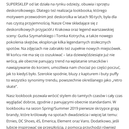
SUPERSKLEP od lat działa na rynku odzieży, obuwia i sprzętu
deskorolkowego. Dlatego też realizacja lookbooka, którego
motywem przewodnim jest deskorolka w latach 90-tych, była dla
nas czystą przyjemnością. Nasze Crew składające się z
deskorolkowych przyjaciół z Krakowa oraz legend warszawskiej
sceny: Gutka Szymańskiego i Tomka Kotrycha, a także nowego
pokolenia skejtów, eksploruje kilka legendarnych stołecznych
spotów. Na zdjęciach nie zabrakło też zupełnie nowych miejscówek.
W końcu nie ma się co oszukiwać – lata dziewięćdziesiąte już nie
wrócą, ale obecnie panujący trend na wplatanie smaczków i
nawiązywanie do korzeni, umożliwia nam chociaż po części poczuć,
jak to kiedyś było. Szerokie spodnie, bluzy z kapturem i buty puffy
to wszystko synonimy trendu, powszechnie określanego jako „retro
skate”.
Nasz lookbook pozwala wrócić stylem do tamtych czasów i cały czas
wyglądać dobrze, zgodnie z panującymi obecnie standardami. W
lookbooku na sezon Spring/Summer 2019 pierwsze skrzypce grają
brandy, które królowały na spotach dwadzieścia i więcej lat temu:
Etnies, DC Shoes, éS, Emerica, Element oraz Vans. Dodatkowo, jeśli
lubicie inspirować się przeszłością, z pomocą przychodzi również