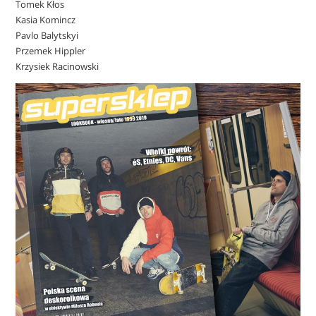
Tomek Kłos
Kasia Komincz
Pavlo Balytskyi
Przemek Hippler
Krzysiek Racinowski